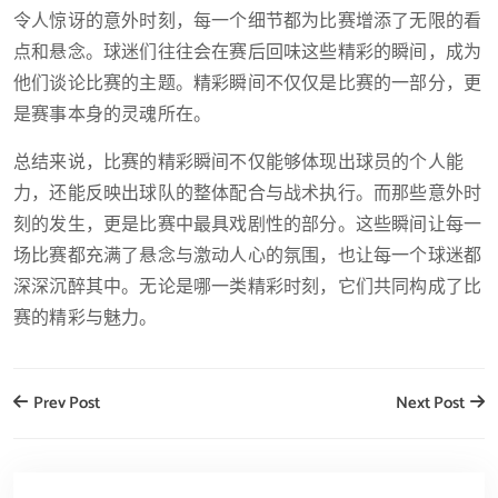
令人惊讶的意外时刻，每一个细节都为比赛增添了无限的看
点和悬念。球迷们往往会在赛后回味这些精彩的瞬间，成为
他们谈论比赛的主题。精彩瞬间不仅仅是比赛的一部分，更
是赛事本身的灵魂所在。
总结来说，比赛的精彩瞬间不仅能够体现出球员的个人能
力，还能反映出球队的整体配合与战术执行。而那些意外时
刻的发生，更是比赛中最具戏剧性的部分。这些瞬间让每一
场比赛都充满了悬念与激动人心的氛围，也让每一个球迷都
深深沉醉其中。无论是哪一类精彩时刻，它们共同构成了比
赛的精彩与魅力。
Prev Post
Next Post