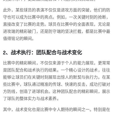
此外，某些球员的表演不仅仅是进攻方面的突破，他们的防
守也可以成为比赛中的亮点。例如，一次关键时刻的抢断，
直接改变了比赛的走势。球员在比赛中的全面表现，无论是
进攻端的精彩破门，还是防守端的坚决拦截，都是比赛中最
值得铭记的瞬间。
2、战术执行：团队配合与战术变化
比赛中的精彩瞬间，不仅仅来源于个人的能力展现，更常常
是团队配合和战术执行的结果。一个精心设计的战术，往往
能够让球员们在关键时刻展现出惊人的默契与执行力。在某
些比赛中，球队通过精准的传球、快速的反击，成功打破对
方防线，创造了进球机会。这种团队配合的精彩瞬间，展示
了球队的整体实力与战术素养。
其中，战术变化也是比赛中令人期待的瞬间之一。特别是在