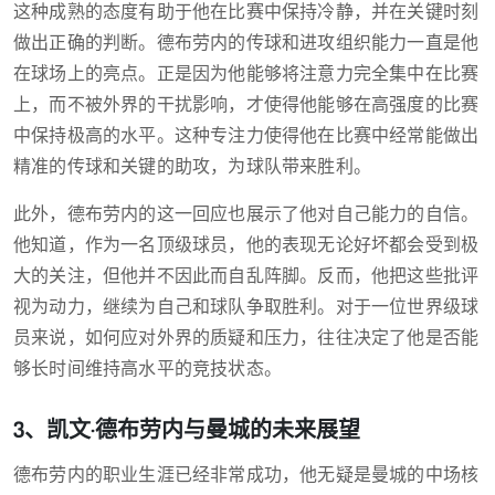
这种成熟的态度有助于他在比赛中保持冷静，并在关键时刻
做出正确的判断。德布劳内的传球和进攻组织能力一直是他
在球场上的亮点。正是因为他能够将注意力完全集中在比赛
上，而不被外界的干扰影响，才使得他能够在高强度的比赛
中保持极高的水平。这种专注力使得他在比赛中经常能做出
精准的传球和关键的助攻，为球队带来胜利。
此外，德布劳内的这一回应也展示了他对自己能力的自信。
他知道，作为一名顶级球员，他的表现无论好坏都会受到极
大的关注，但他并不因此而自乱阵脚。反而，他把这些批评
视为动力，继续为自己和球队争取胜利。对于一位世界级球
员来说，如何应对外界的质疑和压力，往往决定了他是否能
够长时间维持高水平的竞技状态。
3、凯文·德布劳内与曼城的未来展望
德布劳内的职业生涯已经非常成功，他无疑是曼城的中场核