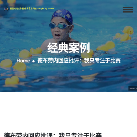
经典案例
Home
德布劳内回应批评：我只专注于比赛
德布劳内回应批评：我只专注于比赛