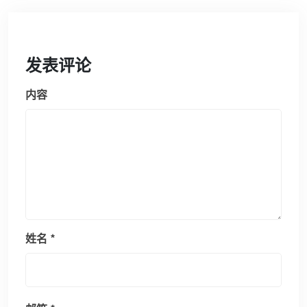
发表评论
内容
姓名
*