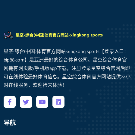
星空·综合(中国)体育官方网站-xingkong sports【登录入口：
bip88.com】是亚洲最好的综合体育公司。星空综合体育官
网拥有网页版/手机版app下载，注册登录星空综合官网后即
可在线体验最好体育信息。星空综合体育官方网站提供24小
时在线服务，欢迎捡来体验！
导航