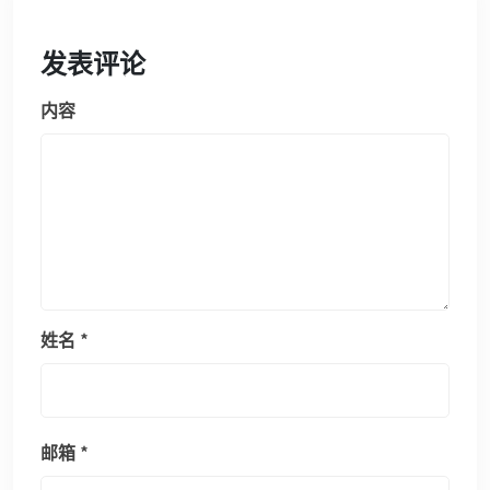
发表评论
内容
姓名
*
邮箱
*