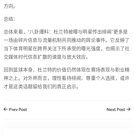
方向。
总结：
总体来看，“八卦爆料：杜兰特被曝与明星传出绯闻”更多是
一场由碎片信息与流量机制共同推动的舆论事件。它反映了
当下体育明星在跨界关注下所承受的曝光强度，也揭示了社
交媒体时代信息扩散的速度与放大效应。
回到篮球本身，杜兰特的价值仍然体现在赛场表现与职业精
神之上。对外界而言，理性看待绯闻、尊重个人选择，或许
才是这类话题留给我们的真正启示。
Prev Post
Next Post