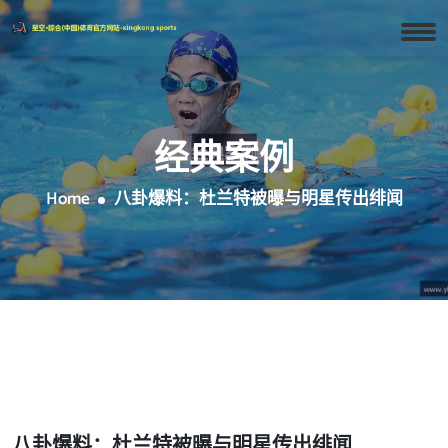
经典案例
Home
八卦爆料：杜兰特被曝与明星传出绯闻
八卦爆料：杜兰特被曝与明星传出绯闻