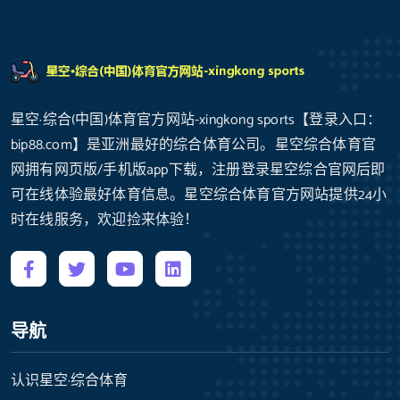
星空·综合(中国)体育官方网站-xingkong sports【登录入口：
bip88.com】是亚洲最好的综合体育公司。星空综合体育官
网拥有网页版/手机版app下载，注册登录星空综合官网后即
可在线体验最好体育信息。星空综合体育官方网站提供24小
时在线服务，欢迎捡来体验！
导航
认识星空·综合体育