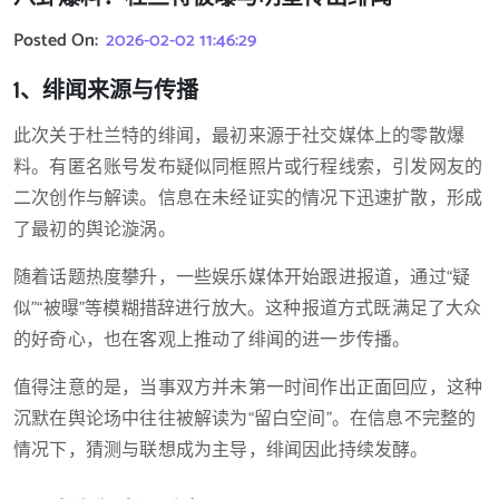
Posted On:
2026-02-02 11:46:29
1、绯闻来源与传播
此次关于杜兰特的绯闻，最初来源于社交媒体上的零散爆
料。有匿名账号发布疑似同框照片或行程线索，引发网友的
二次创作与解读。信息在未经证实的情况下迅速扩散，形成
了最初的舆论漩涡。
随着话题热度攀升，一些娱乐媒体开始跟进报道，通过“疑
似”“被曝”等模糊措辞进行放大。这种报道方式既满足了大众
的好奇心，也在客观上推动了绯闻的进一步传播。
值得注意的是，当事双方并未第一时间作出正面回应，这种
沉默在舆论场中往往被解读为“留白空间”。在信息不完整的
情况下，猜测与联想成为主导，绯闻因此持续发酵。