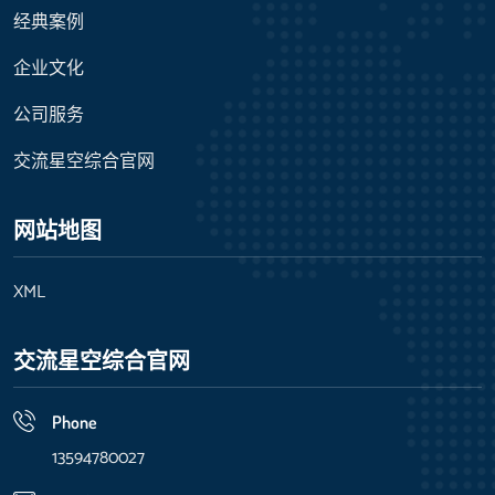
经典案例
企业文化
公司服务
交流星空综合官网
网站地图
XML
交流星空综合官网
Phone
13594780027