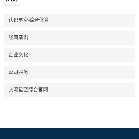
认识星空·综合体育
经典案例
企业文化
公司服务
交流星空综合官网