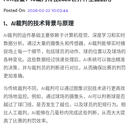
Posted On:
2026-02-22 10:03:44
1、AI裁判的技术背景与原理
AI裁判的运作基础主要依赖于计算机视觉、深度学习和实时
数据分析。通过大量的摄像头和传感器，AI裁判能够实时捕
捉场上每一个细节，包括球员的动作、球的位置以及球场的
各种变化。这些数据经过快速处理后，AI系统可以做出精准
的决策，并与裁判员的判断进行对比，从而确保比赛的判罚
更加准确。
与传统裁判不同，AI裁判可以通过图像识别技术进行更高效
的场地监控。例如，通过球场的摄像头，AI可以判断球是否
越过了球门线，是否发生了越位，以及球员的犯规行为。相
比人工裁判，AI能够在几毫秒内完成这些判断，从而大大提
高了比赛的判罚效率。