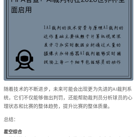
随着技术的不断进步，未来可能会出现更为先进的AI裁判系
统，它们不仅能够做出判罚，还能帮助裁判员分析球员的心
理状态和比赛的整体趋势，提升比赛的整体质量。
总结：
星空综合