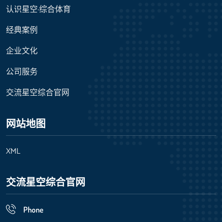
认识星空·综合体育
经典案例
企业文化
公司服务
交流星空综合官网
网站地图
XML
交流星空综合官网
Phone