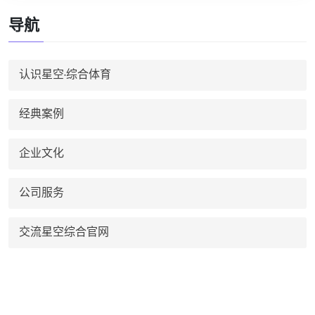
导航
认识星空·综合体育
经典案例
企业文化
公司服务
交流星空综合官网