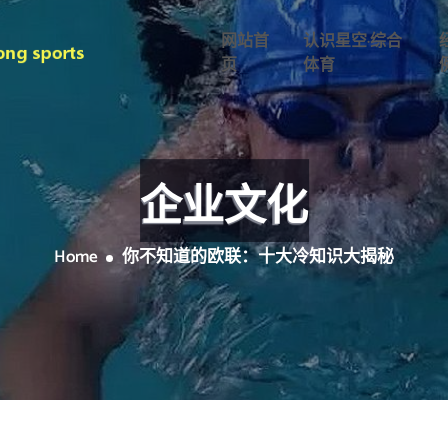
网站首
认识星空·综合
页
体育
企业文化
Home
你不知道的欧联：十大冷知识大揭秘