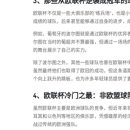
3、那些从欧联杯逆袭成冠军的
欧联杯不仅是一些大俱乐部的“练兵场”，也是
成绩的球队，后来甚至能够通过自身的进步，
例如，葡萄牙的波尔图就是通过欧联杯的优异表
尔图在当时的葡超并不算最强，但通过一场场
的舞台展示了自己的实力。
除了波尔图之外，其他一些球队也曾在欧联杯
虽然最终他们也取得了欧冠的成功，但这条道
个向上跃升的跳板，也为许多年轻球员提供了
4、欧联杯冷门之最：非欧盟球
虽然欧联杯主要是欧洲球队的竞争，但近年来
耳其和以色列等地区的俱乐部，凭借雄厚的经
战过传统的欧洲强队。