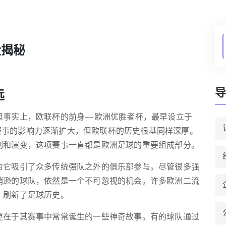
大揭秘
导
远
事实上，欧联杯的前身——欧洲优胜者杯，最早设立于
欧冠赛事的影响力逐渐扩大，但欧联杯的历史根基同样深厚。
制和演变，这项赛事一直都是欧洲足球的重要组成部分。
为它吸引了众多传统强队之外的俱乐部参与。尽管很多强
稍逊的球队，依然是一个不可忽视的机会。许多欧洲二流
，刷新了足球历史。
更在于其赛事中常常诞生的一些神奇故事。有的球队通过