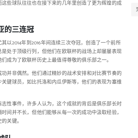
而这些球队往往也在接下来的几年里创造了更为辉煌的成
亚的三连冠
以2014年到2016年间连续三次夺冠，创造了一个前所
总是处于顶级行列，但他们在欧联杯的战场上却屡屡表现
他们成为了欧联杯历史上最值得尊敬的俱乐部之一。
成功并非偶然。他们通过精妙的战术安排和对比赛节奏的
少关键球员，如比托洛和内瓜伊斯等，他们的表现为塞维
标志性事件，许多人认为，这个成就的背后是俱乐部长时
隔时间并不长，但他们能够从每一次的成功中汲取经验，
史的关键。