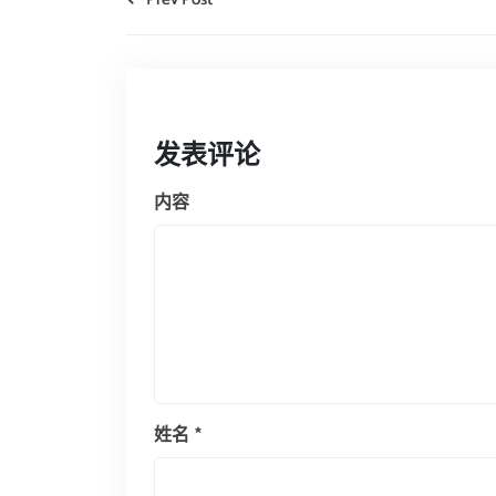
发表评论
内容
姓名
*